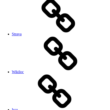
Strava
Wikiloc
Issu