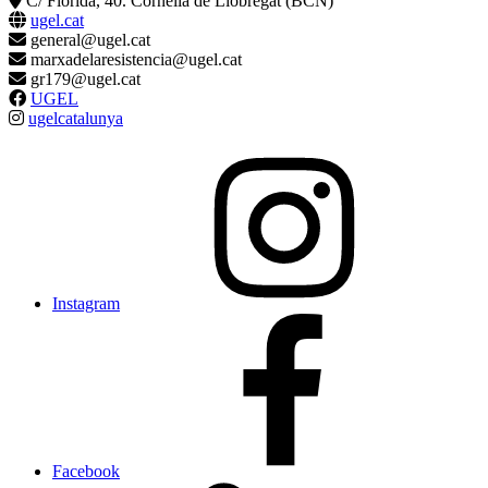
C/ Florida, 40. Cornellà de Llobregat (BCN)
ugel
.cat
general@ugel.cat
marxadelaresistencia@ugel.cat
gr179@ugel.cat
UGEL
ugelcatalunya
Instagram
Facebook