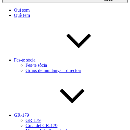
Qui som
Què fem
Fes-te sòcia
Fes-te sòcia
Grups de muntanya – directori
GR-179
GR-179
Guia del GR-179