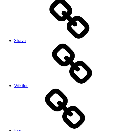
Strava
Wikiloc
Issu