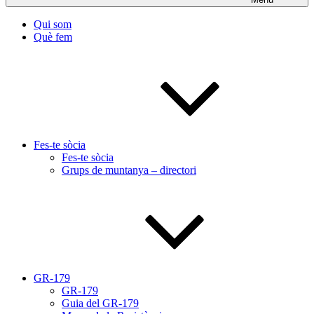
Qui som
Què fem
Fes-te sòcia
Fes-te sòcia
Grups de muntanya – directori
GR-179
GR-179
Guia del GR-179