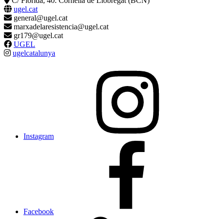
C/ Florida, 40. Cornellà de Llobregat (BCN)
ugel
.cat
general@ugel.cat
marxadelaresistencia@ugel.cat
gr179@ugel.cat
UGEL
ugelcatalunya
Instagram
Facebook